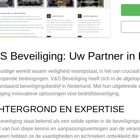
S Beveiliging: Uw Partner in B
huidige wereld waarin veiligheid vooropstaat, is het van crucia
lopende bedreigingen. V&S Beveiliging heeft zich in de afgelop
nstaand beveiligingsbedrijf in Nederland. Met hun uitgebreide e
iging innovatieve oplossingen voor bedrijfsbeveiliging.
HTERGROND EN EXPERTISE
veiliging staat bekend als een solide speler in de beveiligingss
t van hun diepe kennis en aanpassingsvermogen aan de verand
heen hebben ze de vaardigheden en technieken ontwikkeld die 