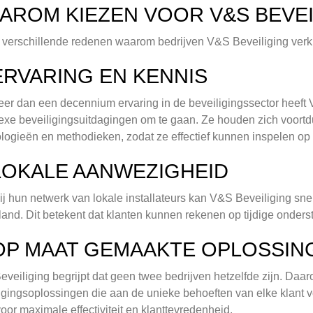
AROM KIEZEN VOOR V&S BEVEI
n verschillende redenen waarom bedrijven V&S Beveiliging verk
 ERVARING EN KENNIS
er dan een decennium ervaring in de beveiligingssector heeft 
xe beveiligingsuitdagingen om te gaan. Ze houden zich voort
logieën en methodieken, zodat ze effectief kunnen inspelen o
 LOKALE AANWEZIGHEID
j hun netwerk van lokale installateurs kan V&S Beveiliging snell
and. Dit betekent dat klanten kunnen rekenen op tijdige onders
 OP MAAT GEMAAKTE OPLOSSIN
veiliging begrijpt dat geen twee bedrijven hetzelfde zijn. Da
igingsoplossingen die aan de unieke behoeften van elke klant
voor maximale effectiviteit en klanttevredenheid.