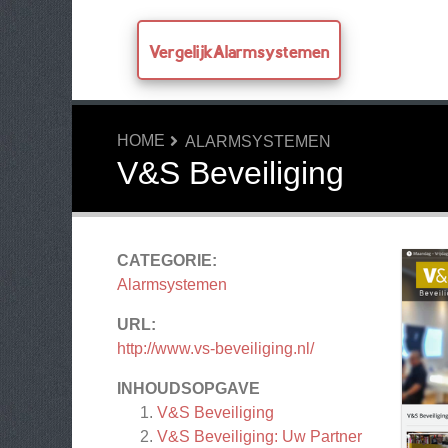
VergelijkAlarmsystemen
HOME
ALARMSYSTEMEN
V&S Beveiliging
CATEGORIE:
Alarmsystemen
URL:
http://www.vs-beveiliging.nl/
INHOUDSOPGAVE
V&S Beveiliging
V&S Beveiliging: Uw Partner