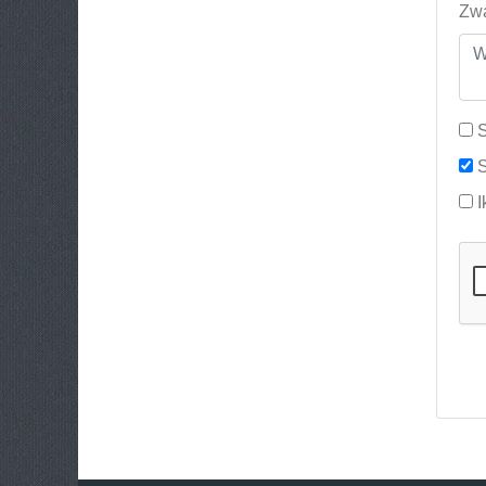
Zwa
S
S
I