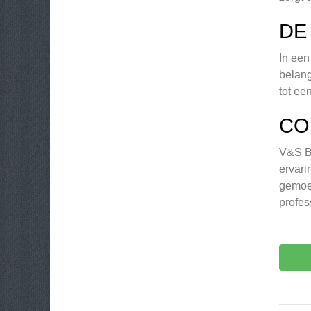
DE
In een
belang
tot ee
CO
V&S Be
ervari
gemoed
profes