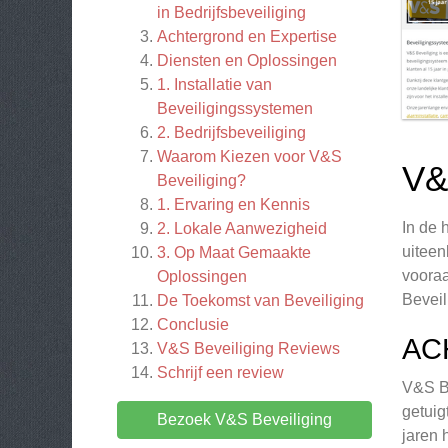
in Bedrijfsbeveiliging
Achtergrond en Expertise
Diensten en Oplossingen
1. Installatie van
Beveiligingssystemen
2. Bedrijfsbeveiliging
Waarom Kiezen voor V&S
V&
Beveiliging?
1. Ervaring en Kennis
In de 
2. Lokale Aanwezigheid
uiteen
3. Op Maat Gemaakte
vooraa
Oplossingen
Beveil
De Toekomst van Beveiliging
Conclusie
AC
V&S Beveiliging
Reviews
Schrijf een review
V&S Be
getuig
Bezoek V&S Beveiliging
jaren 