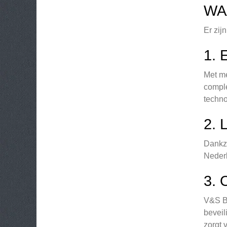
WA
Er zij
1.
Met me
comple
techno
2.
Dankzi
Nederl
3.
V&S Be
beveil
zorgt 