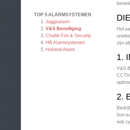
beveil
TOP 5 ALARMSYSTEMEN
DI
Jaggsalarm
V&S Beveiliging
Het aa
Chubb Fire & Security
unieke
HB Alarmsystemen
zijn a
Holland Alarm
1.
V&S Be
CCTV-c
optima
2.
Bedrij
hun wa
ook cy