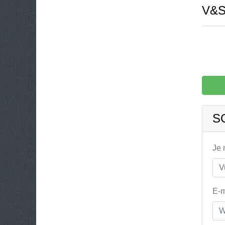
V&S
S
Je
E-m