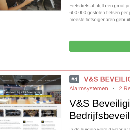
Fietsdiefstal blijft een groot
600.000 gestolen fietsen per 
meeste fietseigenaren gebrui
V&S BEVEILI
#4
Alarmsystemen
•
2 R
V&S Beveiligi
Bedrijfsbeveil
In de huidige wereld waarin ve