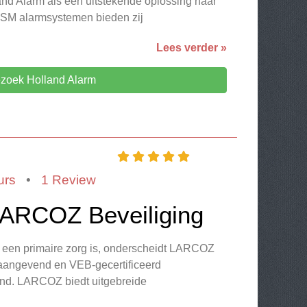
and Alarm als een uitstekende oplossing naar
SM alarmsystemen bieden zij
Lees verder »
zoek Holland Alarm
urs
•
1 Review
 LARCOZ Beveiliging
d een primaire zorg is, onderscheidt LARCOZ
naangevend en VEB-gecertificeerd
land. LARCOZ biedt uitgebreide