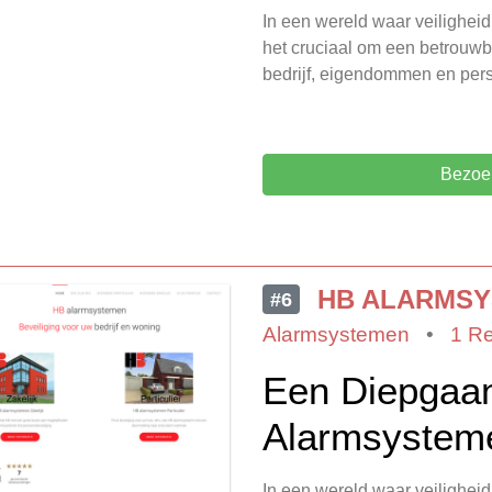
In een wereld waar veiligheid 
het cruciaal om een betrouwba
bedrijf, eigendommen en per
Bezoek
HB ALARMS
#6
Alarmsystemen
•
1 R
Een Diepgaan
Alarmsystem
In een wereld waar veiligheid