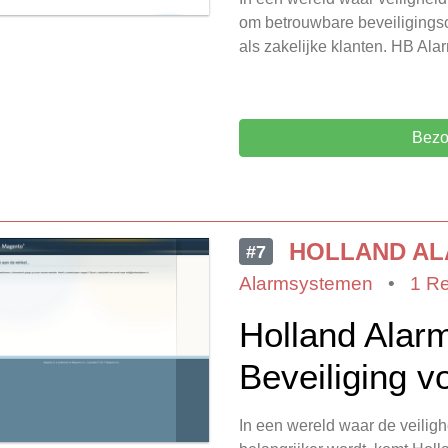
om betrouwbare beveiligingso
als zakelijke klanten. HB Al
Bezo
HOLLAND A
#7
Alarmsystemen
•
1 R
Holland Alar
Beveiliging 
In een wereld waar de veilig