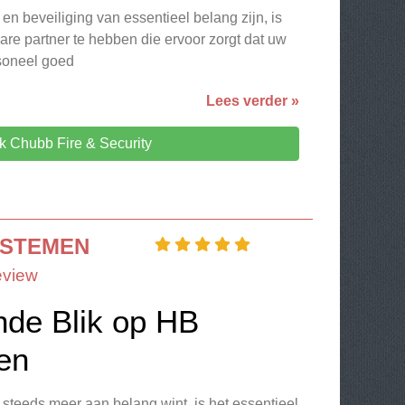
en beveiliging van essentieel belang zijn, is
re partner te hebben die ervoor zorgt dat uw
soneel goed
Lees verder »
 Chubb Fire & Security
YSTEMEN
eview
de Blik op HB
en
 steeds meer aan belang wint, is het essentieel