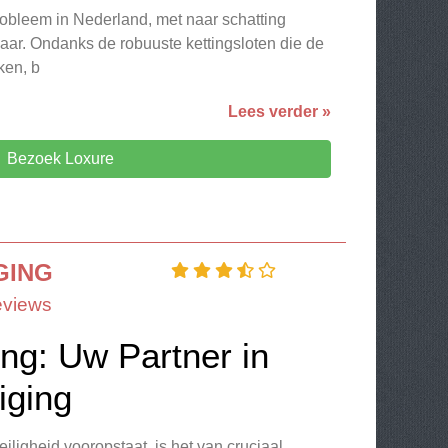
 probleem in Nederland, met naar schatting
jaar. Ondanks de robuuste kettingsloten die de
ken, b
Lees verder »
Bezoek Loxure
GING
eviews
ng: Uw Partner in
iging
iligheid vooropstaat, is het van cruciaal