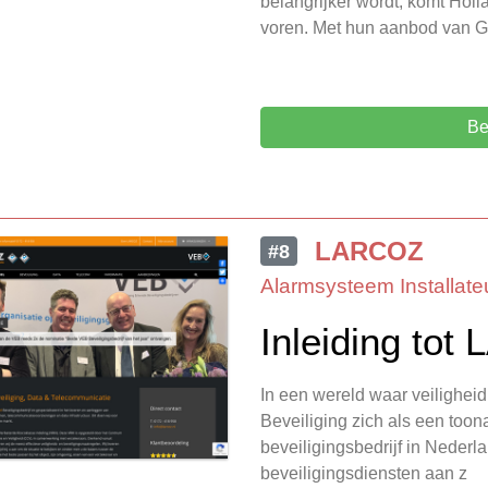
belangrijker wordt, komt Holl
voren. Met hun aanbod van G
Be
LARCOZ
#8
Alarmsysteem Installate
Inleiding tot
In een wereld waar veilighei
Beveiliging zich als een too
beveiligingsbedrijf in Neder
beveiligingsdiensten aan z