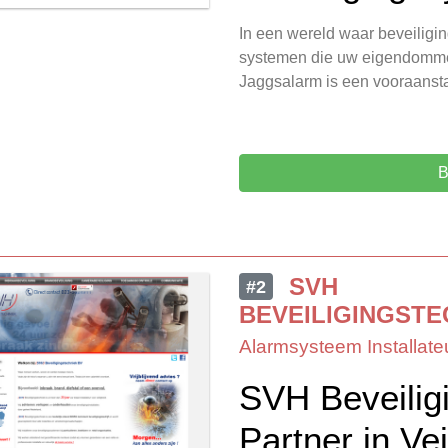
In een wereld waar beveiligin
systemen die uw eigendomme
Jaggsalarm is een vooraanst
B
SVH
#2
BEVEILIGINGSTE
Alarmsysteem Installate
SVH Beveilig
Partner in Vei