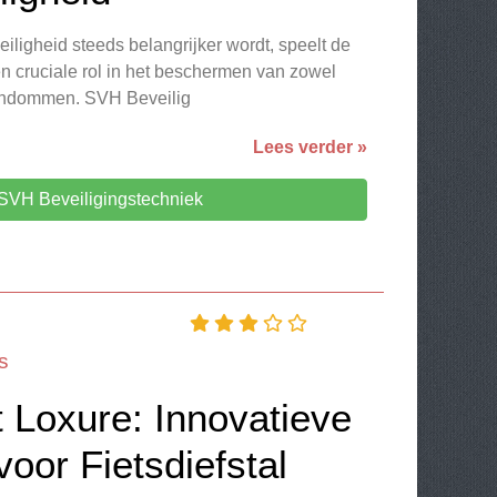
iligheid steeds belangrijker wordt, speelt de
en cruciale rol in het beschermen van zowel
igendommen. SVH Beveilig
Lees verder »
SVH Beveiligingstechniek
s
ot Loxure: Innovatieve
oor Fietsdiefstal