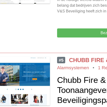
belang dat bedrijven zich be
V&S Beveiliging heeft zich in
Bez
CHUBB FIRE 
#5
Alarmsystemen
•
1 R
Chubb Fire &
Toonaangeve
Beveiligingsp