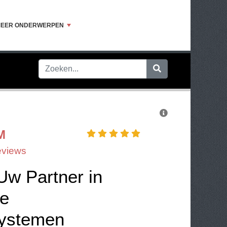
EER ONDERWERPEN
M
eviews
Uw Partner in
e
systemen