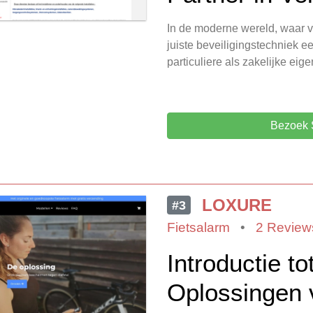
In de moderne wereld, waar ve
juiste beveiligingstechniek e
particuliere als zakelijke e
Bezoek 
LOXURE
#3
Fietsalarm
•
2 Review
Introductie t
Oplossingen v