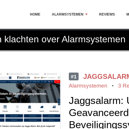
HOME
ALARMSYSTEMEN
REVIEWS
M
n klachten over Alarmsystemen
JAGGSALAR
#1
Alarmsystemen
•
3 R
Jaggsalarm: 
Geavanceerd
Beveiligings