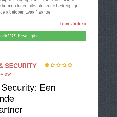
schermen tegen uiteenlopende bedreigingen.
 de afgelopen twaalf jaar ge
Lees verder »
oek V&S Beveiliging
& SECURITY
eview
 Security: Een
nde
artner