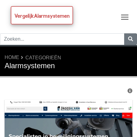
VergelijkAlarmsystemen
Tog
HOME
CATEGORIEËN
Alarmsystemen