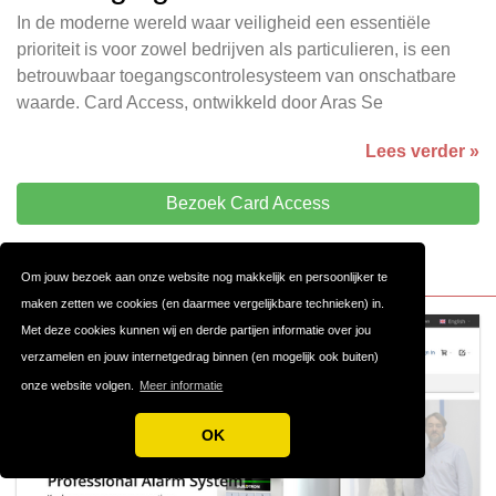
In de moderne wereld waar veiligheid een essentiële
prioriteit is voor zowel bedrijven als particulieren, is een
betrouwbaar toegangscontrolesysteem van onschatbare
waarde. Card Access, ontwikkeld door Aras Se
Lees verder »
Bezoek Card Access
Om jouw bezoek aan onze website nog makkelijk en persoonlijker te
maken zetten we cookies (en daarmee vergelijkbare technieken) in.
Met deze cookies kunnen wij en derde partijen informatie over jou
verzamelen en jouw internetgedrag binnen (en mogelijk ook buiten)
onze website volgen.
Meer informatie
OK