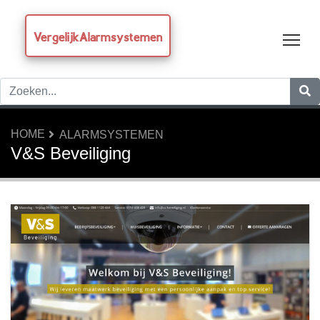
VergelijkAlarmsystemen
Tog
HOME
ALARMSYSTEMEN
V&S Beveiliging