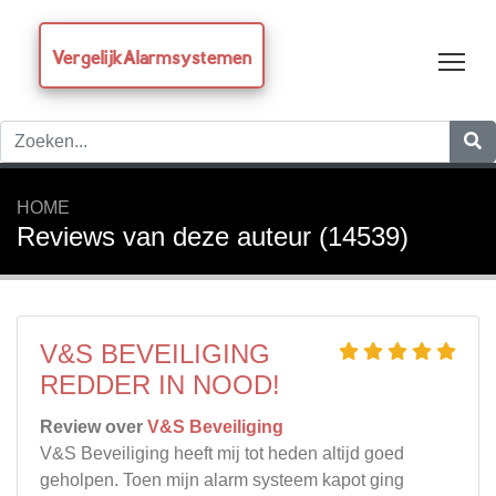
VergelijkAlarmsystemen
Tog
HOME
Reviews van deze auteur (14539)
V&S BEVEILIGING
REDDER IN NOOD!
Review over
V&S Beveiliging
V&S Beveiliging heeft mij tot heden altijd goed
geholpen. Toen mijn alarm systeem kapot ging