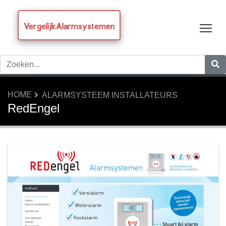
VergelijkAlarmsystemen
Tog
HOME
ALARMSYSTEEM INSTALLATEURS
RedEngel