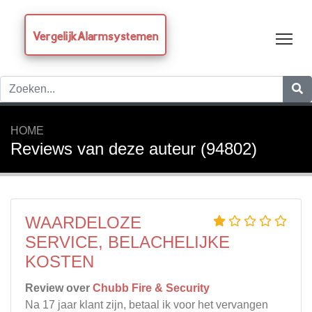
VergelijkAlarmsystemen
Tog
HOME
Reviews van deze auteur (94802)
WAARDELOZE
SERVICE, BELACHELIJKE
KOSTEN
Review over
Chubb Fire & Security
Na 17 jaar klant zijn, betaal ik voor het vervangen