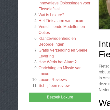
Innovatieve Oplossingen voor
Fietsdiefstal
Wat is Loxure?
Het Fietsalarm van Loxure
Verschillende Modellen en
Opties
Klanttevredenheid en
In
Beoordelingen
Gratis Verzending en Snelle
Fie
Levering
Hoe Werkt het Alarm?
Fietsd
Oprichting en Missie van
robuus
Loxure
in Ams
Loxure
Reviews
deze r
Schrijf een review
Nederl
Bezoek Loxure
Wa