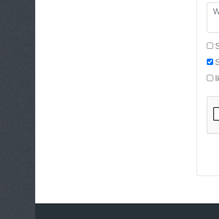
S
S
I