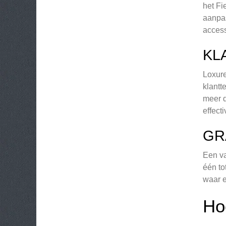
het Fi
aanpas
access
KL
Loxure
klant
meer d
effect
GR
Een va
één to
waar e
Ho