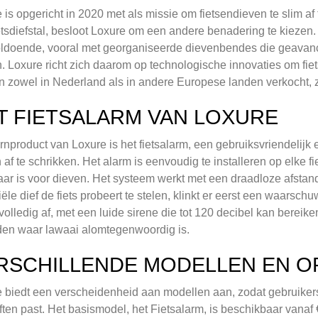
 is opgericht in 2020 met als missie om fietsendieven te slim af 
etsdiefstal, besloot Loxure om een andere benadering te kiezen.
oldoende, vooral met georganiseerde dievenbendes die geavan
. Loxure richt zich daarom op technologische innovaties om fie
 zowel in Nederland als in andere Europese landen verkocht,
T FIETSALARM VAN LOXURE
rnproduct van Loxure is het fietsalarm, een gebruiksvriendelijk 
 af te schrikken. Het alarm is eenvoudig te installeren op elke fie
aar is voor dieven. Het systeem werkt met een draadloze afstan
iële dief de fiets probeert te stelen, klinkt er eerst een waarsch
volledig af, met een luide sirene die tot 120 decibel kan bereiken.
en waar lawaai alomtegenwoordig is.
RSCHILLENDE MODELLEN EN O
 biedt een verscheidenheid aan modellen aan, zodat gebruikers
ten past. Het basismodel, het Fietsalarm, is beschikbaar vanaf