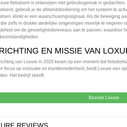
xure fietsalarm is ontworpen met gebruiksgemak in gedachten. Na
alleerd, gebruik je de afstandsbediening om het systeem te activ
atsen, klinkt er een waarschuwingssignaal. Als de beweging aa
 die zelfs in drukke stedelijke omgevingen moeilijk te negeren i
jkheid om de gevoeligheidsniveaus aan te passen, waardoor het 
iksomstandigheden.
RICHTING EN MISSIE VAN LOXU
ichting van Loxure in 2020 kwam op een moment dat fietsdiefs
n focus op innovatie en klanttevredenheid, biedt Loxure een opl
oten. Het bedrijf streeft
Bezoek Loxure
XURE REVIEWS