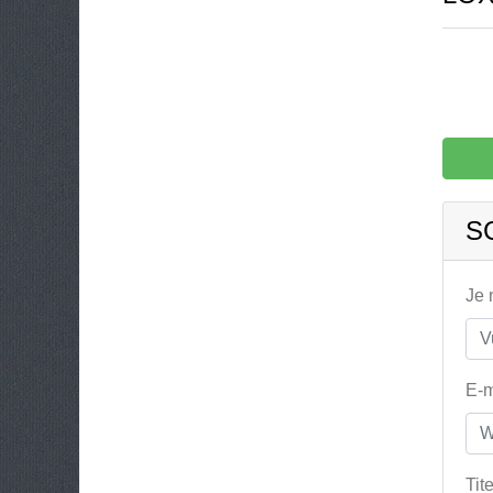
S
Je
E-m
Tit