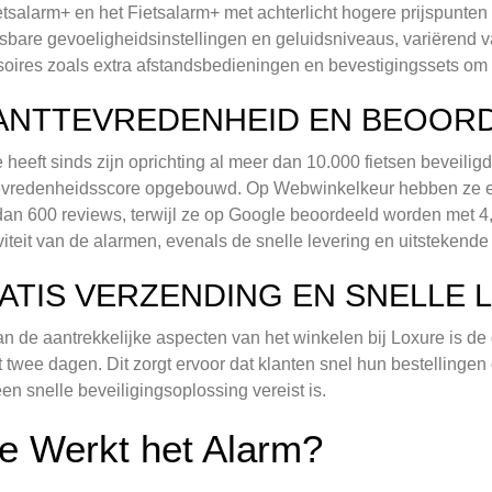
etsalarm+ en het Fietsalarm+ met achterlicht hogere prijspunte
bare gevoeligheidsinstellingen en geluidsniveaus, variërend v
oires zoals extra afstandsbedieningen en bevestigingssets om 
ANTTEVREDENHEID EN BEOOR
 heeft sinds zijn oprichting al meer dan 10.000 fietsen beveilig
tevredenheidsscore opgebouwd. Op Webwinkelkeur hebben ze ee
an 600 reviews, terwijl ze op Google beoordeeld worden met 4,
iviteit van de alarmen, evenals de snelle levering en uitstekende
ATIS VERZENDING EN SNELLE 
n de aantrekkelijke aspecten van het winkelen bij Loxure is de g
t twee dagen. Dit zorgt ervoor dat klanten snel hun bestellingen 
en snelle beveiligingsoplossing vereist is.
e Werkt het Alarm?