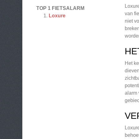
Loxure
TOP 1 FIETSALARM
van fi
Loxure
niet v
breken
worden
HE
Het ke
dieven
zichtb
potent
alarm 
gebied
VE
Loxure
behoef