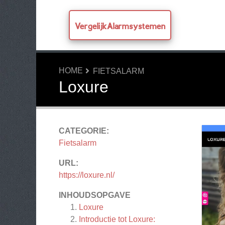
VergelijkAlarmsystemen
HOME
FIETSALARM
Loxure
CATEGORIE:
Fietsalarm
URL:
https://loxure.nl/
INHOUDSOPGAVE
Loxure
Introductie tot Loxure: