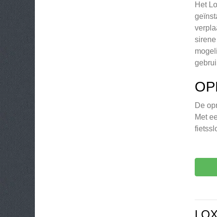
Het Lo
geïnst
verpla
sirene
mogeli
gebru
OP
De opr
Met ee
fietssl
LO