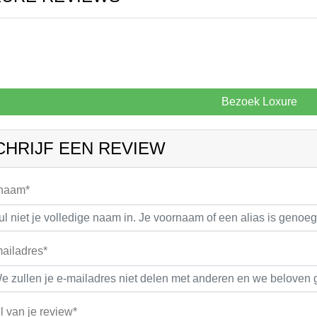
Bezoek Loxure
CHRIJF EEN REVIEW
 naam*
ailadres*
el van je review*